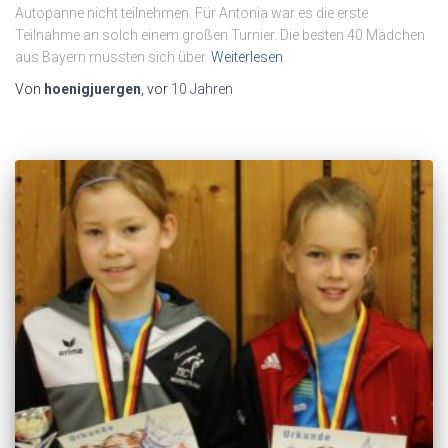
Autopanne nicht teilnehmen. Für Antonia war es die erste
Teilnahme an solch einem großen Turnier. Die besten 40 Mädchen
aus Bayern mussten sich über
Weiterlesen
Von
hoenigjuergen
, vor
10 Jahren