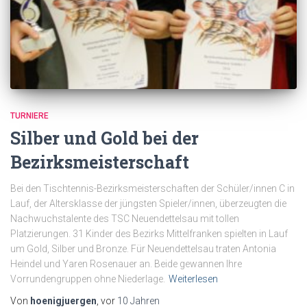
TURNIERE
Silber und Gold bei der
Bezirksmeisterschaft
Bei den Tischtennis-Bezirksmeisterschaften der Schüler/innen C in
Lauf, der Altersklasse der jüngsten Spieler/innen, überzeugten die
Nachwuchstalente des TSC Neuendettelsau mit tollen
Platzierungen. 31 Kinder des Bezirks Mittelfranken spielten in Lauf
um Gold, Silber und Bronze. Für Neuendettelsau traten Antonia
Heindel und Yaren Rosenauer an. Beide gewannen Ihre
Vorrundengruppen ohne Niederlage.
Weiterlesen
Von
hoenigjuergen
, vor
10 Jahren