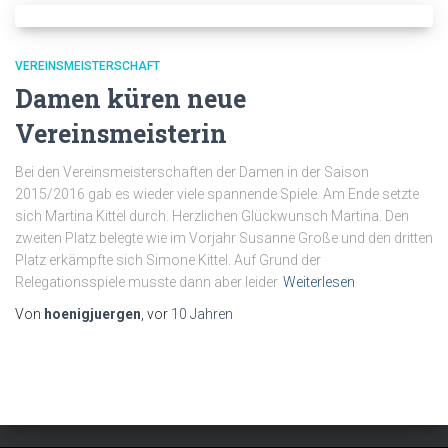
VEREINSMEISTERSCHAFT
Damen küren neue
Vereinsmeisterin
Bei den Vereinsmeisterschaften der Damen in der Saison
2015/2016 gab es wieder viele spannende Spiele. Am Ende setzte
sich Martina Kittel durch. Herzlichen Glückwunsch Martina. Den
zweiten Platz belegte wie im Vorjahr Susanne Große und den dritten
Platz erkämpfte sich Simone Kittel. Auf Grund der
Relegationsspiele musste dann aber leider
Weiterlesen
Von
hoenigjuergen
, vor
10 Jahren