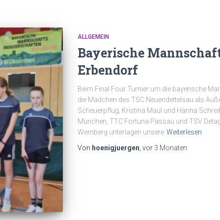
ALLGEMEIN
Bayerische Mannschaft
Erbendorf
Beim Final Four Turnier um die bayerische Ma
die Mädchen des TSC Neuendettelsau als Außens
Scheuerpflug, Kristina Maul und Hanna Schrei
München, TTC Fortuna Passau und TSV Deta
Wernberg unterlagen unsere
Weiterlesen
Von
hoenigjuergen
, vor
3 Monaten