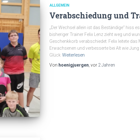
ALLGEMEIN
Verabschiedung und Tr
„Der Wechsel allein ist das Beständige“ hiss es 
bisheriger Trainer Felix Lenz zieht weg und wu
Geschenkkorb verabschiedet. Felix leitete das
Erwachsenen und verbesserte bei Alt wie Jung
Glück
Weiterlesen
Von
hoenigjuergen
, vor
2 Jahren