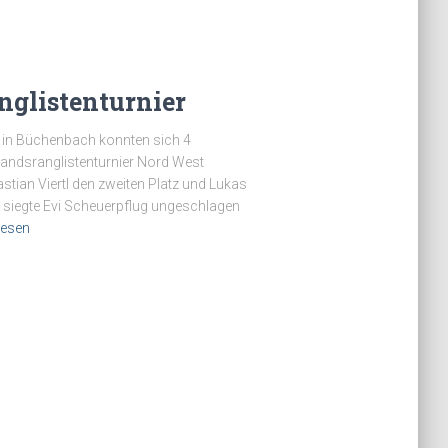
nglistenturnier
1 in Büchenbach konnten sich 4
bandsranglistenturnier Nord West
astian Viertl den zweiten Platz und Lukas
 siegte Evi Scheuerpflug ungeschlagen
lesen