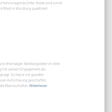
e hervorragende Dritte. Beide sind somit
-West in Würzburg qualifiziert.
nd ehemaliger Abteilungsleiter im Alter
ung mit seinem Engagement als
ägt. So hat er mit gezielter
neuen Aufschwung geschaffen,
d die Mannschaften
Weiterlesen