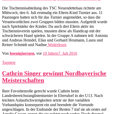
Die Tischtennisabteilung des TSC Neuendettelsau richtete am
Mittwoch, den 6. Juli erstmalig ein Eltern-Kind Turnier aus. 11
Paarungen hatten sich für das Turnier angemeldet, so dass die
Verantwortlichen zwei Gruppen bilden mussten. Aufgeteilt wurde
nach Spielstärke der Kinder. Da auch drei Eltern aktiv im
Tischtennisverein spielen, mussten diese als Handicap mit der
schwächeren Hand spielen. In der Gruppe A nahmen teil: Antonia
und Andreas Heindel, Elias und Gerhard Heumann, Laura und
Reiner Schmidt und Nadine
Weiterlesen
Von
hoenigjuergen
, vor
10 Jahren
7. Juli 2016
Turniere
Cathrin Singer gewinnt Nordbayerische
Meisterschaften
Ihrer Favoritenrolle gerecht wurde Cathrin beim
Landesbereichsranglistenturnier in Ebersdorf in der U13. Nach
leichten Anlaufschwierigkeiten setzte sie ihre variablen
Vorhandspins konsequent ein und beendete die Vorrunde
ungeschlagen. In der Endrunde der Besten 7 traf sie als erstes auf
Amelie Grauer, gegen die sie zuletzt noch verlor. Doch diesmal