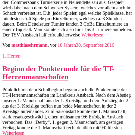
der Commerzbank Turnierserie in Neuendettelsau aus. Gespielt
wird dabei nach dem Schweizer System, welches vor allem auch im
Schach verbreitet ist. D.h. jeder Spieler, egal welche Spielklasse, hat
mindestens 5-6 Spiele pro Einzelturnier, welches ca. 3 Stunden
dauert. Beim Dettelsauer Turnier fanden 3 CoBa Einzelturniere an
einem Tag statt. Man konnte sich also für 1 bis 3 Turniere anmelden.
Der TSV Ansbach half erfreulicherweise
Weiterlesen
Von
matthiasehrmann
, vor
10 Jahren
30. September 2016
1. Herren
Beginn der Punkterunde für die TT-
Herrenmannschaften
Pünktlich mit dem Schulbeginn begann auch die Punkterunde der
TT-Herrenmannschaften im Landkreis Ansbach. Nach dem Abstieg
unserer 1. Mannschaft aus der 1. Kreisliga und dem Aufstieg der 2.
aus der 3. Kreisliga treffen nun beide Mannschaften in der 2.
Kreisliga aufeinander. Zum Saisonstart konnte die 1. Mannschaft,
stark ersatzgeschwächt, einen mühsamen 9:6 Erfolg in Ansbach
verbuchen. Das „Derby“, 1. gegen 2. Mannschaft, am gestrigen
Freitag konnte die 1. Mannschaft recht deutlich mit 9:0 für sich
Weiterlesen