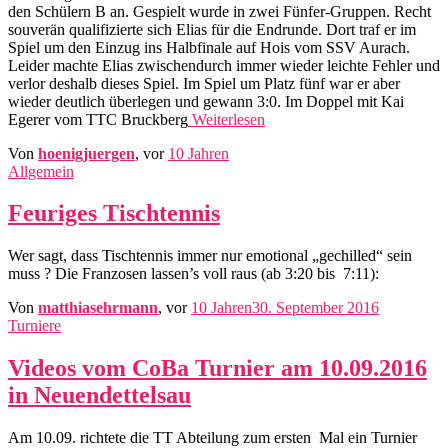
den Schülern B an. Gespielt wurde in zwei Fünfer-Gruppen. Recht
souverän qualifizierte sich Elias für die Endrunde. Dort traf er im
Spiel um den Einzug ins Halbfinale auf Hois vom SSV Aurach.
Leider machte Elias zwischendurch immer wieder leichte Fehler und
verlor deshalb dieses Spiel. Im Spiel um Platz fünf war er aber
wieder deutlich überlegen und gewann 3:0. Im Doppel mit Kai
Egerer vom TTC Bruckberg
Weiterlesen
Von
hoenigjuergen
, vor
10 Jahren
Allgemein
Feuriges Tischtennis
Wer sagt, dass Tischtennis immer nur emotional „gechilled“ sein
muss ? Die Franzosen lassen’s voll raus (ab 3:20 bis 7:11):
Von
matthiasehrmann
, vor
10 Jahren
30. September 2016
Turniere
Videos vom CoBa Turnier am 10.09.2016
in Neuendettelsau
Am 10.09. richtete die TT Abteilung zum ersten Mal ein Turnier