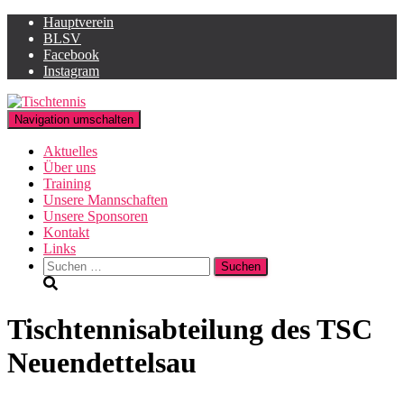
Hauptverein
BLSV
Facebook
Instagram
Navigation umschalten
Aktuelles
Über uns
Training
Unsere Mannschaften
Unsere Sponsoren
Kontakt
Links
Suchen
nach:
Tischtennisabteilung des TSC
Neuendettelsau