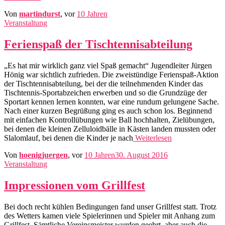
Von
martindurst
, vor
10 Jahren
Veranstaltung
Ferienspaß der Tischtennisabteilung
„Es hat mir wirklich ganz viel Spaß gemacht“ Jugendleiter Jürgen
Hönig war sichtlich zufrieden. Die zweistündige Ferienspaß-Aktion
der Tischtennisabteilung, bei der die teilnehmenden Kinder das
Tischtennis-Sportabzeichen erwerben und so die Grundzüge der
Sportart kennen lernen konnten, war eine rundum gelungene Sache.
Nach einer kurzen Begrüßung ging es auch schon los. Beginnend
mit einfachen Kontrollübungen wie Ball hochhalten, Zielübungen,
bei denen die kleinen Zelluloidbälle in Kästen landen mussten oder
Slalomlauf, bei denen die Kinder je nach
Weiterlesen
Von
hoenigjuergen
, vor
10 Jahren
30. August 2016
Veranstaltung
Impressionen vom Grillfest
Bei doch recht kühlen Bedingungen fand unser Grillfest statt. Trotz
des Wetters kamen viele Spielerinnen und Spieler mit Anhang zum
Grillfest. Sämtliche Vereinsmeister wurden geehrt, aber auch die