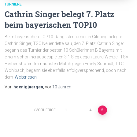
TURNIERE
Cathrin Singer belegt 7. Platz
beim bayerischen TOP10
Beim bayerischen TOP10-Ranglistenturnier in Gilching belegte
Cathrin Singer, TSC Neuendettelsau, den 7. Platz. Cathrin Singer
begann das Turnier der besten 10 Schülerinnen B Bayerns mit
einem schön herausgespielten 3:1 Sieg gegen Laura Wenzel, TSV
Herbertshofen. Im nächsten Match gegen Emely Schmidt, TTC
Wohlbach, begann sie ebenfalls erfolgversprechend, doch nach
dem
Weiterlesen
Von
hoenigjuergen
, vor
10 Jahren
Seitennummerierung
VORHERIGE
1
…
4
5
der