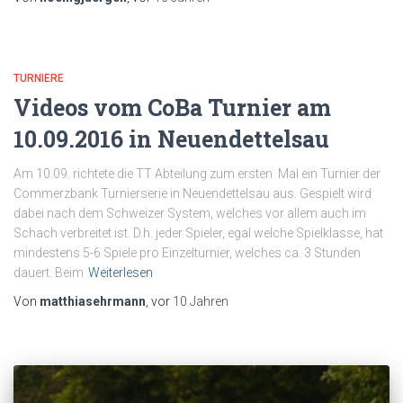
TURNIERE
Videos vom CoBa Turnier am
10.09.2016 in Neuendettelsau
Am 10.09. richtete die TT Abteilung zum ersten Mal ein Turnier der
Commerzbank Turnierserie in Neuendettelsau aus. Gespielt wird
dabei nach dem Schweizer System, welches vor allem auch im
Schach verbreitet ist. D.h. jeder Spieler, egal welche Spielklasse, hat
mindestens 5-6 Spiele pro Einzelturnier, welches ca. 3 Stunden
dauert. Beim
Weiterlesen
Von
matthiasehrmann
, vor
10 Jahren