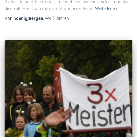
Kinder. Da auch Eltern aktiv im Tischtennisverein spielen, mussten
diese als Handicap mit der schwächeren Hand
Weiterlesen
Von
hoenigjuergen
, vor
9 Jahren